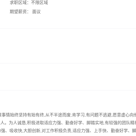
求职区域：
不限区域
期望薪资：
面议
,做事情始终坚持有始有终,从不半途而废;肯学习,有问题不逃避,愿意虚心向
近人。为人诚恳,积极进取适应力强、勤奋好学、脚踏实地,有较强的团队精
强、吸收快,大胆创新,对工作积极负责,适应力强、上手快、勤奋好学、