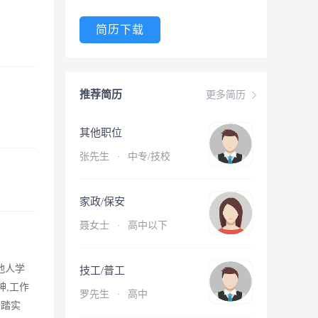
简历下载
推荐简历
更多简历
其他职位
张先生
·
中专/技校
家政/保安
聂女士
·
高中以下
他人学
技工/普工
神,工作
罗先生
·
高中
脚踏实