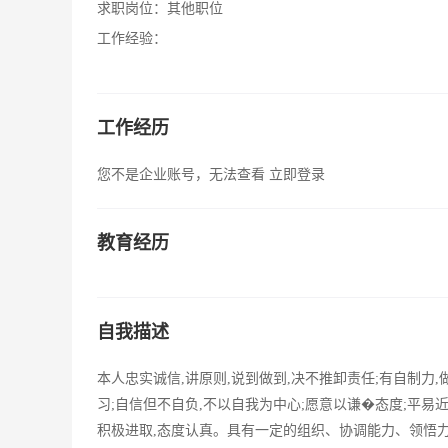
求职岗位：
其他职位
工作经验：
工作经历
您不是企业账号，无法查看
立即登录
教育经历
自我描述
本人忠实诚信,讲原则,说到做到,决不推卸责任;有自制力
习;自信但不自负,不以自我为中心;愿意以谦�态度;平易
积极进取,态度认真。具有一定的组织、协调能力、领悟力